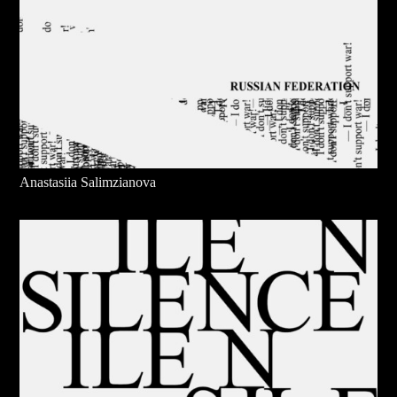
Anastasiia Salimzianova