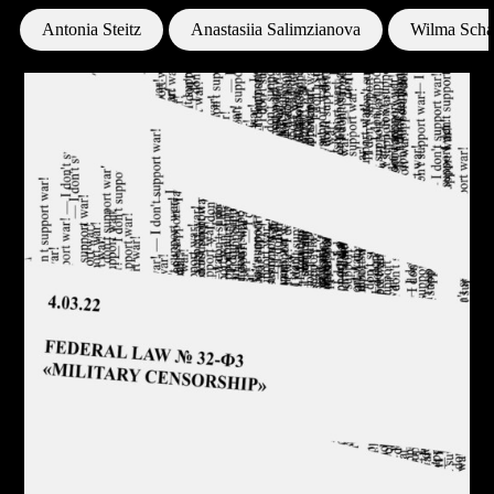
Antonia Steitz
Anastasiia Salimzianova
Wilma Sch